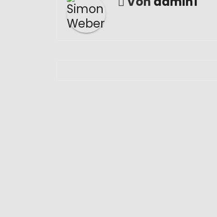
Von
admin1