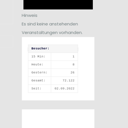
Hinweis
Es sind keine anstehenden
Veranstaltungen vorhanden.
Besucher:
15 Min:
1
Heute:
8
Gestern:
26
Gesamt:
72.122
Seit:
02.09.2022