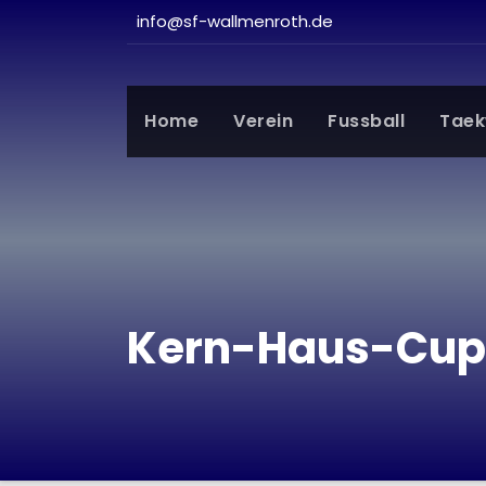
info@sf-wallmenroth.de
Home
Verein
Fussball
Tae
Kern-Haus-Cup