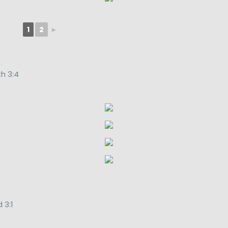
1
2
►
h 3:4
 3:1