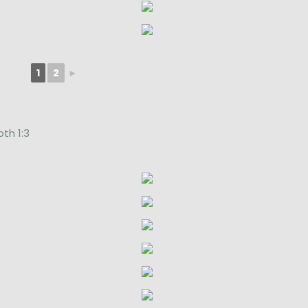
1
2
►
th 1:3